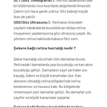
OCT (Göz Tomografisi ) :
Retina tabakasının belli
bir bölümünün ince kesitlerle değerlendirilmesidir.
Çekim için ilaca gerek yoktur. Göz bebeği küçük
iken de çekilir.
USG (Göz Ultrasonu ) :
Retinanın önündeki
saydam tabakalarda bozukluktan dolayı retina
muayenesi yapılamıyorsa göz ultrasonu yapılır. Bu
yöntem retina hakkında kabaca fikir verir.
Şekere bağlı retina hastalığı nedir ?
Şeker hastalığı vücuttaki tüm damarları bozar.
Retinadaki damarlarda yapı bozukluğu ve kan akım
bozukluğu gelişir. Damarların zayıf yerinden sıvı
kaçağı, ödem ve küçük kanamalar olur. Kan
akımının olmadığı retina bölgelerinde retina
beslenemez ve havasız kalır. Bu bölgelerde
istenmeyen yeni damarlar gelişir. Bu damarlar çok
zayıftır ve büyük kanamalar yaparlar.
Şekere bağlı Retina hastalığında tedavi :